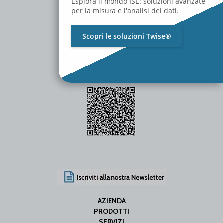
Esplora il mondo ISE: soluzioni avanzate
per la misura e l'analisi dei dati.
Scopri le soluzioni Twise®
P.Iva / C.F. 01642060469
SDI Code: SUBM70N
info@iseweb.net
AZIENDA
PRODOTTI
SERVIZI