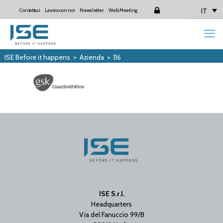
IT
Contattaci
Lavora con noi
Newsletter
Web Meeting
Login
ISE Before it happens
>
Azienda
>
l16
ISE S.r.l.
Headquarters
Via del Fanuccio 99/B