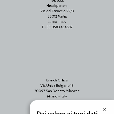
ISE S.r.l.
Headquarters
Via del Fanuccio 99/B
55012 Marlia
Lucca - Italy
T. +39 0583 464582
Branch Office
Via Unica Bolgiano 18
20097 San Donato Milanese
Milano - Italy
T. +39 02 2153663
×
Dai valore ai tuoi dati.