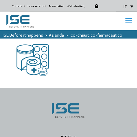
IT
Contattaci
Lavora con noi
Newsletter
Web Meeting
Login
ISE Before it happens
>
Azienda
>
ico-chirurcico-farmaceutico