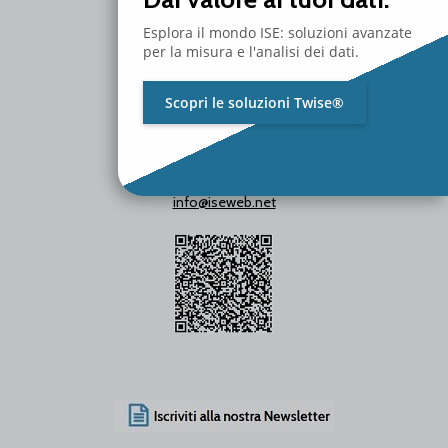
Esplora il mondo ISE: soluzioni avanzate
per la misura e l'analisi dei dati.
Scopri le soluzioni Twise®
P.Iva / C.F. 01642060469
SDI Code: SUBM70N
info@iseweb.net