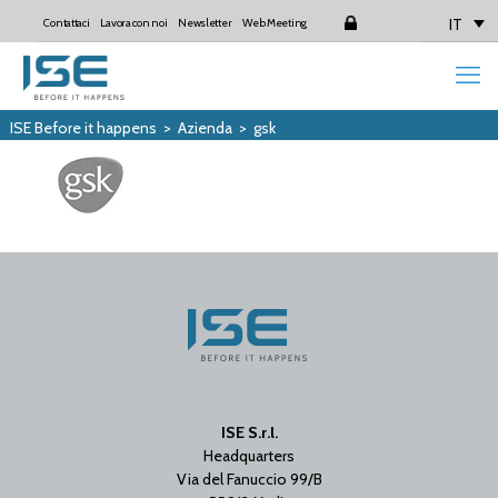
IT
Contattaci
Lavora con noi
Newsletter
Web Meeting
Login
ISE Before it happens
>
Azienda
>
gsk
ISE S.r.l.
Headquarters
Via del Fanuccio 99/B