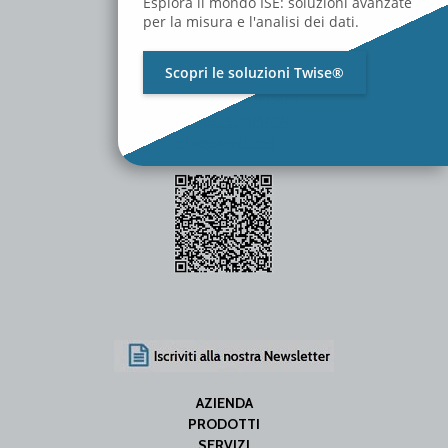
Esplora il mondo ISE: soluzioni avanzate
per la misura e l'analisi dei dati.
Scopri le soluzioni Twise®
P.Iva / C.F. 01642060469
SDI Code: SUBM70N
info@iseweb.net
AZIENDA
PRODOTTI
SERVIZI