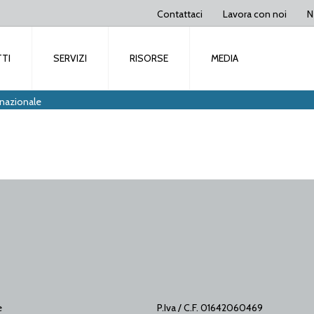
Contattaci
Lavora con noi
N
TI
SERVIZI
RISORSE
MEDIA
rnazionale
e
P.Iva / C.F. 01642060469