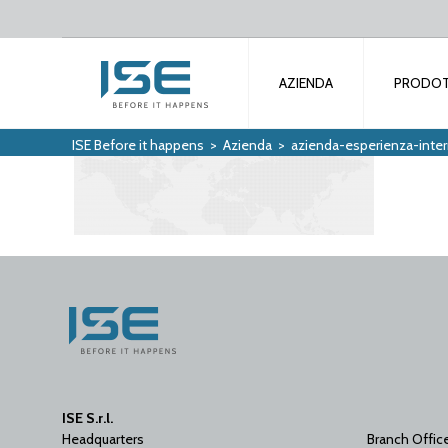
AZIENDA
PRODOT
ISE Before it happens
>
Azienda
>
azienda-esperienza-inte
ISE S.r.l.
Headquarters
Branch Offic