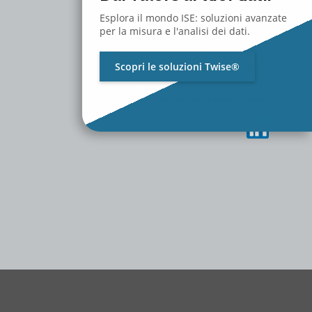
MEDIA
CONTATTACI
Esplora il mondo ISE: soluzioni avanzate
LAVORA CON NOI
per la misura e l'analisi dei dati.
Privacy Policy
Scopri le soluzioni Twise®
Cambia Preferenze Privacy
Storico Impostazioni Privacy
Revoca Consenso Privacy