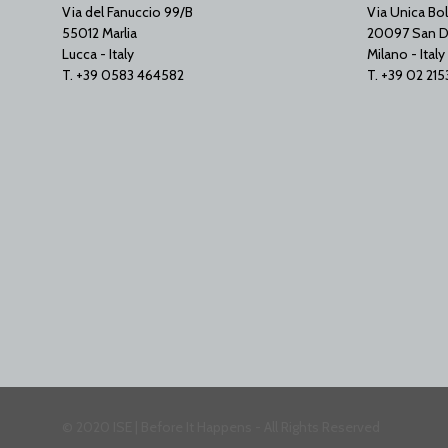
Via del Fanuccio 99/B
Via Unica Bol
55012 Marlia
20097 San D
Lucca - Italy
Milano - Italy
T. +39 0583 464582
T. +39 02 21
© 2020 ISE | Before It Happens - All Rights Reserved