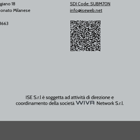
giano 18
SDI Code: SUBM70N
onato Milanese
info@iseweb.net
53663