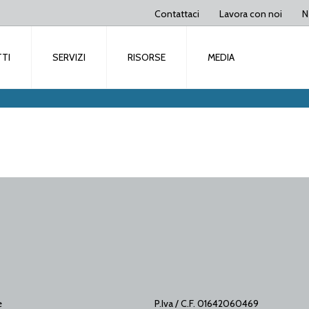
Contattaci
Lavora con noi
N
TI
SERVIZI
RISORSE
MEDIA
e
P.Iva / C.F. 01642060469