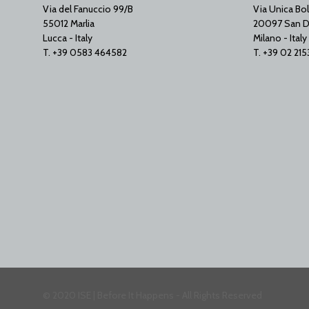
Via del Fanuccio 99/B
Via Unica Bol
55012 Marlia
20097 San D
Lucca - Italy
Milano - Italy
T. +39 0583 464582
T. +39 02 21
© 2020 ISE | Before It Happens - All Rights Reserved