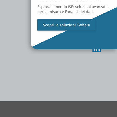
MEDIA
CONTATTACI
Esplora il mondo ISE: soluzioni avanzate
LAVORA CON NOI
per la misura e l'analisi dei dati.
Privacy Policy
Scopri le soluzioni Twise®
Cambia Preferenze Privacy
Storico Impostazioni Privacy
Revoca Consenso Privacy