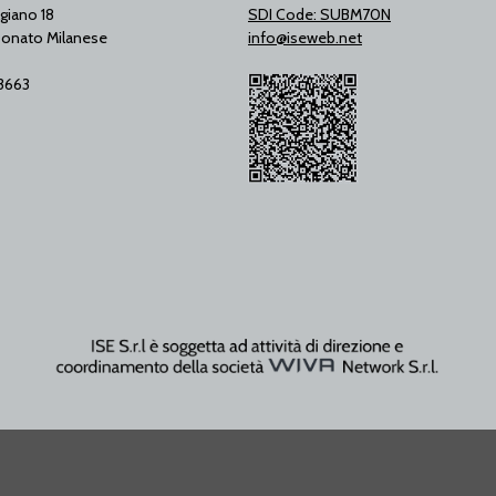
giano 18
SDI Code: SUBM70N
onato Milanese
info@iseweb.net
53663