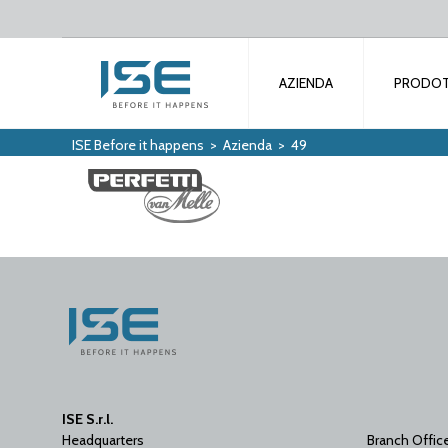
AZIENDA
PRODOT
ISE Before it happens
>
Azienda
>
49
ISE S.r.l.
Headquarters
Branch Offic