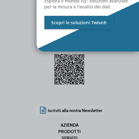
Esplora il mondo ISE: soluzioni avanzate
per la misura e l'analisi dei dati.
Scopri le soluzioni Twise®
P.Iva / C.F. 01642060469
SDI Code: SUBM70N
info@iseweb.net
AZIENDA
PRODOTTI
SERVIZI