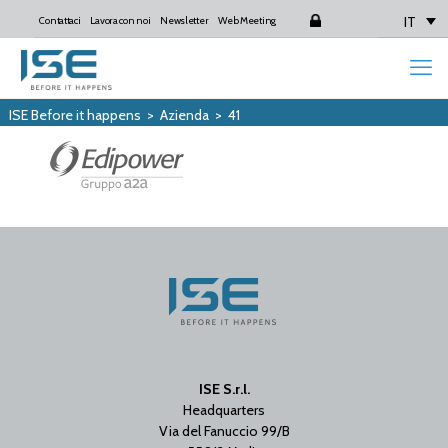
IT
Contattaci
Lavora con noi
Newsletter
Web Meeting
Login
ISE Before it happens
>
Azienda
>
41
ISE S.r.l.
Headquarters
Via del Fanuccio 99/B