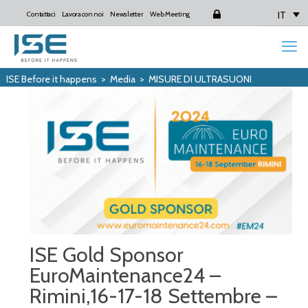
IT
Contattaci
Lavora con noi
Newsletter
Web Meeting
Login
ISE Before it happens
>
Media
>
MISURE DI ULTRASUONI
ISE Gold Sponsor
EuroMaintenance24 –
Rimini,16-17-18 Settembre –