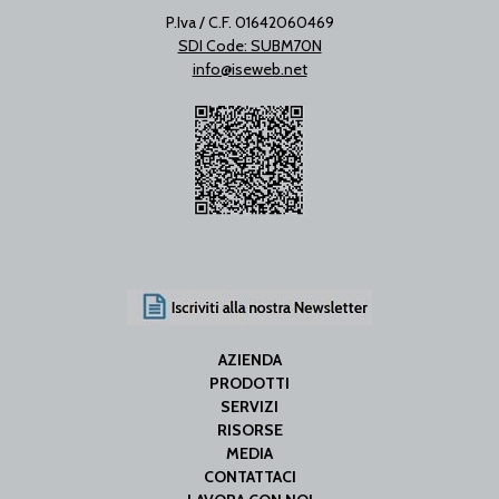
P.Iva / C.F. 01642060469
SDI Code: SUBM70N
info@iseweb.net
AZIENDA
PRODOTTI
SERVIZI
RISORSE
MEDIA
CONTATTACI