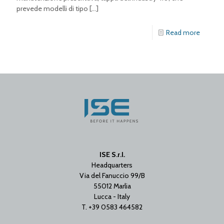
prevede modelli di tipo
[…]
Read more
ISE S.r.l.
Headquarters
Via del Fanuccio 99/B
55012 Marlia
Lucca - Italy
T. +39 0583 464582