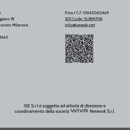
e
P.Iva / C.F. 01642060469
giano 18
SDI Code: SUBM70N
onato Milanese
info@iseweb.net
53663