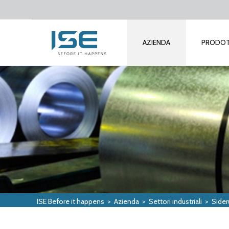
AZIENDA
PRODOT
ISE Before it happens
>
Azienda
>
Settori industriali
>
Sider