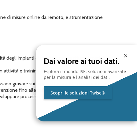
izione di misure online da remoto, e strumentazione
×
 degli impianti di produzione e a ridurre i costi di
Dai valore ai tuoi dati.
n attività e training d’aula, focalizzando l’ 85-90% in
Esplora il mondo ISE: soluzioni avanzate
per la misura e l'analisi dei dati.
ssano gravare sui processi lavorativi, ma lavorare sul
enzione fino alle fasi esecutive.
Scopri le soluzioni Twise®
luppare processi di miglioramento nei diversi ambiti