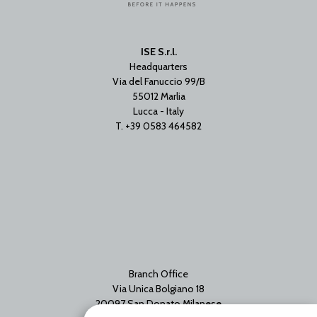
ISE S.r.l.
Headquarters
Via del Fanuccio 99/B
55012 Marlia
Lucca - Italy
T. +39 0583 464582
Branch Office
Via Unica Bolgiano 18
20097 San Donato Milanese