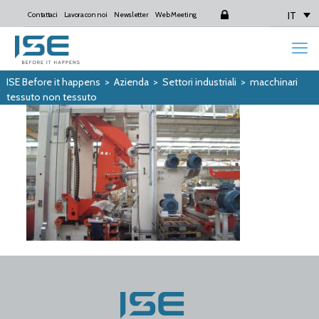
IT
Contattaci
Lavora con noi
Newsletter
Web Meeting
Login
ISE Before it happens
>
Azienda
>
Settori industriali
>
macchinari
tessuto non tessuto