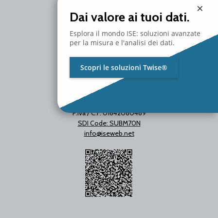
Milano - Italy
×
T. +39 02 2153663
Dai valore ai tuoi dati.
Esplora il mondo ISE: soluzioni avanzate
per la misura e l'analisi dei dati.
Scopri le soluzioni Twise®
P.Iva / C.F. 01642060469
SDI Code: SUBM70N
info@iseweb.net