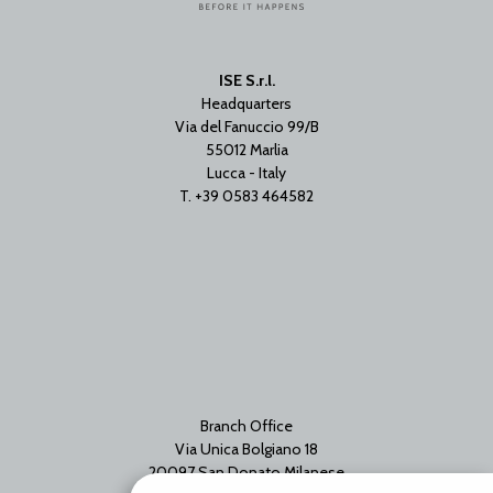
ISE S.r.l.
Headquarters
Via del Fanuccio 99/B
55012 Marlia
Lucca - Italy
T. +39 0583 464582
Branch Office
Via Unica Bolgiano 18
20097 San Donato Milanese