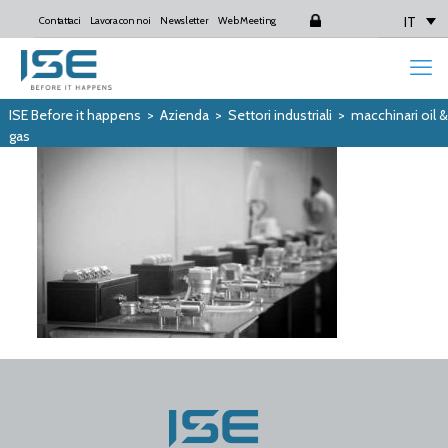
IT
Contattaci
Lavora con noi
Newsletter
Web Meeting
Login
ISE Before it happens
>
Azienda
>
Settori industriali
>
macchinari oil &
gas