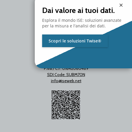
Milano - Italy
×
T. +39 02 2153663
Dai valore ai tuoi dati.
Esplora il mondo ISE: soluzioni avanzate
per la misura e l'analisi dei dati.
Scopri le soluzioni Twise®
P.Iva / C.F. 01642060469
SDI Code: SUBM70N
info@iseweb.net