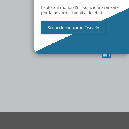
MEDIA
CONTATTACI
Esplora il mondo ISE: soluzioni avanzate
LAVORA CON NOI
per la misura e l'analisi dei dati.
Privacy Policy
Scopri le soluzioni Twise®
Cambia Preferenze Privacy
Storico Impostazioni Privacy
Revoca Consenso Privacy