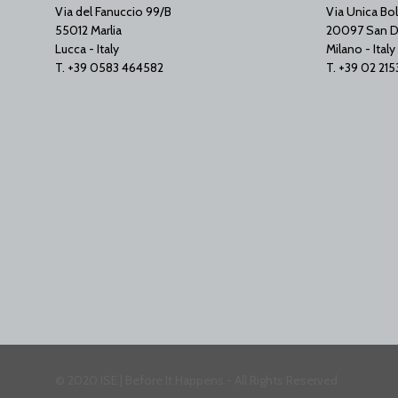
Via del Fanuccio 99/B
Via Unica Bol
55012 Marlia
20097 San D
Lucca - Italy
Milano - Italy
T. +39 0583 464582
T. +39 02 21
© 2020 ISE | Before It Happens - All Rights Reserved