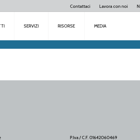
Contattaci
Lavora con noi
N
TI
SERVIZI
RISORSE
MEDIA
e
P.Iva / C.F. 01642060469