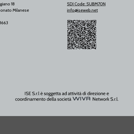
giano 18
SDI Code: SUBM70N
onato Milanese
info@iseweb.net
53663