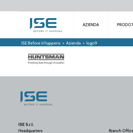
AZIENDA
PRODOT
ISE Before it happens
>
Azienda
>
logo9
ISE S.r.l.
Headquarters
Branch Offic