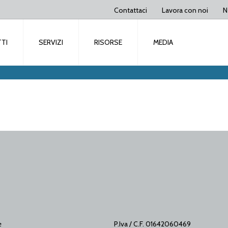
Contattaci
Lavora con noi
N
TI
SERVIZI
RISORSE
MEDIA
e
P.Iva / C.F. 01642060469