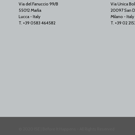
Via del Fanuccio 99/B
Via Unica Bol
55012 Marlia
20097 San D
Lucca - Italy
Milano - Italy
T. +39 0583 464582
T. +39 02 21
© 2020 ISE | Before It Happens - All Rights Reserved