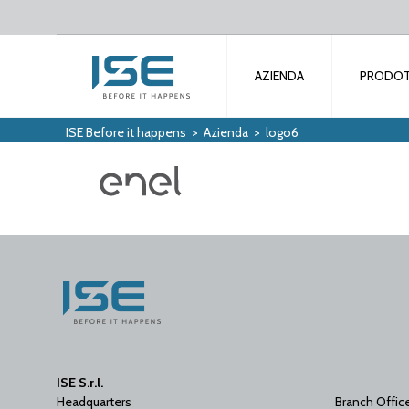
AZIENDA
PRODOT
ISE Before it happens
>
Azienda
>
logo6
ISE S.r.l.
Headquarters
Branch Offic