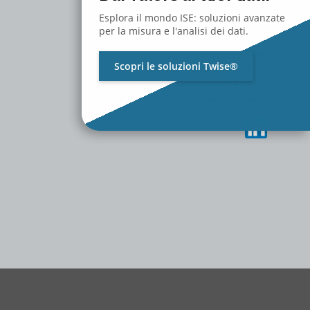
MEDIA
CONTATTACI
Esplora il mondo ISE: soluzioni avanzate
LAVORA CON NOI
per la misura e l'analisi dei dati.
Privacy Policy
Scopri le soluzioni Twise®
Cambia Preferenze Privacy
Storico Impostazioni Privacy
Revoca Consenso Privacy