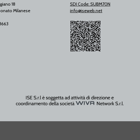
giano 18
SDI Code: SUBM70N
onato Milanese
info@iseweb.net
53663