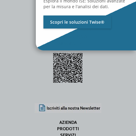
Esplora il mondo ISE: soluzioni avanzate
per la misura e l'analisi dei dati.
Scopri le soluzioni Twise®
P.Iva / C.F. 01642060469
SDI Code: SUBM70N
info@iseweb.net
AZIENDA
PRODOTTI
SERVIZI