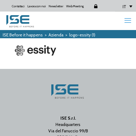
IT
Contattaci
Lavora con noi
Newsletter
Web Meeting
Login
ISE Before it happens
>
Azienda
>
logo-essity (1)
ISE S.r.l.
Headquarters
Via del Fanuccio 99/B