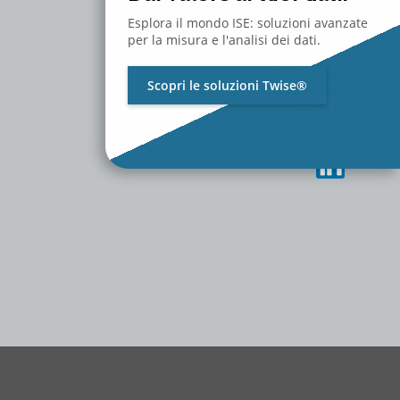
MEDIA
CONTATTACI
Esplora il mondo ISE: soluzioni avanzate
LAVORA CON NOI
per la misura e l'analisi dei dati.
Privacy Policy
Scopri le soluzioni Twise®
Cambia Preferenze Privacy
Storico Impostazioni Privacy
Revoca Consenso Privacy