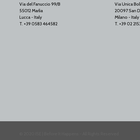
Via del Fanuccio 99/B
Via Unica Bol
55012 Marlia
20097 San D
Lucca - Italy
Milano - Italy
T. +39 0583 464582
T. +39 02 21
© 2020 ISE | Before It Happens - All Rights Reserved