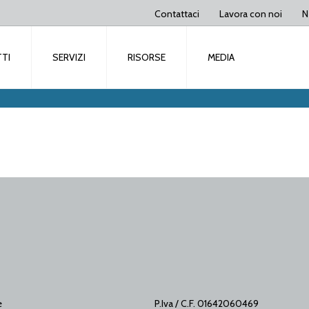
Contattaci
Lavora con noi
N
TI
SERVIZI
RISORSE
MEDIA
e
P.Iva / C.F. 01642060469