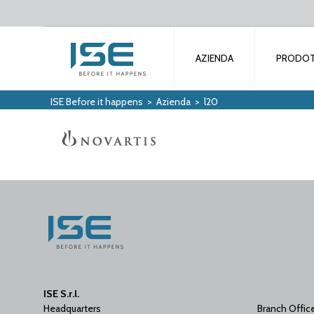
AZIENDA
PRODOT
ISE Before it happens
>
Azienda
>
l20
ISE S.r.l.
Headquarters
Branch Offic