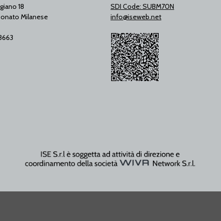
giano 18
SDI Code: SUBM70N
onato Milanese
info@iseweb.net
53663