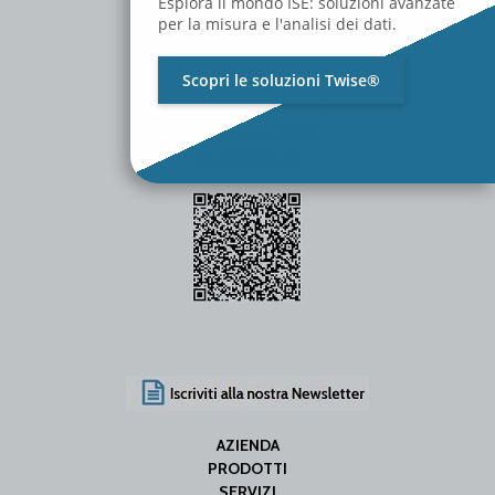
Esplora il mondo ISE: soluzioni avanzate
per la misura e l'analisi dei dati.
Scopri le soluzioni Twise®
P.Iva / C.F. 01642060469
SDI Code: SUBM70N
info@iseweb.net
AZIENDA
PRODOTTI
SERVIZI