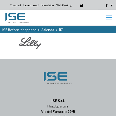
IT
Contattaci
Lavora con noi
Newsletter
Web Meeting
Login
ISE Before it happens
>
Azienda
>
l17
ISE S.r.l.
Headquarters
Via del Fanuccio 99/B