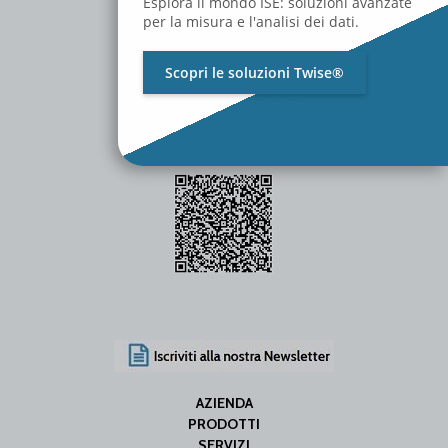
Esplora il mondo ISE: soluzioni avanzate
per la misura e l'analisi dei dati.
Scopri le soluzioni Twise®
P.Iva / C.F. 01642060469
SDI Code: SUBM70N
info@iseweb.net
AZIENDA
PRODOTTI
SERVIZI