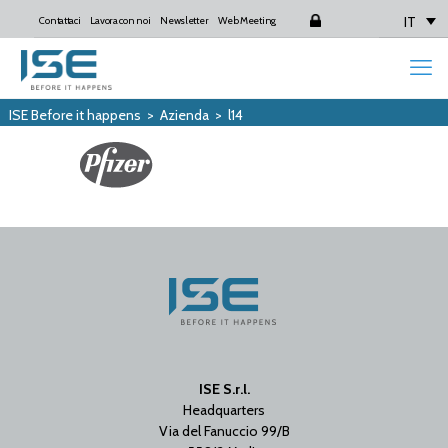
IT
Contattaci
Lavora con noi
Newsletter
Web Meeting
Login
ISE Before it happens
>
Azienda
>
l14
ISE S.r.l.
Headquarters
Via del Fanuccio 99/B