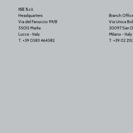
ISE S.r.l.
Headquarters
Branch Offic
Via del Fanuccio 99/B
Via Unica Bol
55012 Marlia
20097 San D
Lucca - Italy
Milano - Italy
T. +39 0583 464582
T. +39 02 21