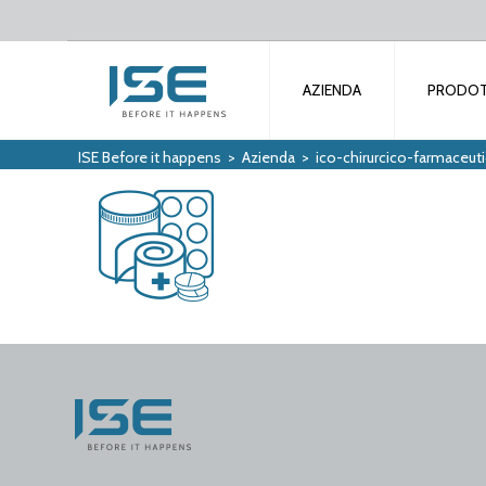
AZIENDA
PRODOT
ISE Before it happens
>
Azienda
>
ico-chirurcico-farmaceut