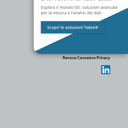
SERVIZI
Esplora il mondo ISE: soluzioni avanzate
RISORSE
per la misura e l'analisi dei dati.
MEDIA
CONTATTACI
Scopri le soluzioni Twise®
LAVORA CON NOI
Privacy Policy
Cambia Preferenze Privacy
Storico Impostazioni Privacy
Revoca Consenso Privacy