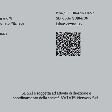
e
P.Iva / C.F. 01642060469
giano 18
SDI Code: SUBM70N
onato Milanese
info@iseweb.net
53663