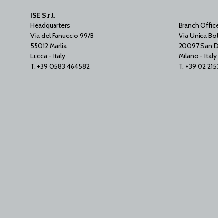
ISE S.r.l.
Headquarters
Branch Offic
Via del Fanuccio 99/B
Via Unica Bol
55012 Marlia
20097 San D
Lucca - Italy
Milano - Italy
T. +39 0583 464582
T. +39 02 21