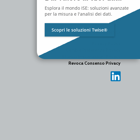
SERVIZI
Esplora il mondo ISE: soluzioni avanzate
RISORSE
per la misura e l'analisi dei dati.
MEDIA
CONTATTACI
Scopri le soluzioni Twise®
LAVORA CON NOI
Privacy Policy
Cambia Preferenze Privacy
Storico Impostazioni Privacy
Revoca Consenso Privacy