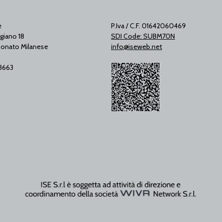
e
P.Iva / C.F. 01642060469
giano 18
SDI Code: SUBM70N
onato Milanese
info@iseweb.net
53663