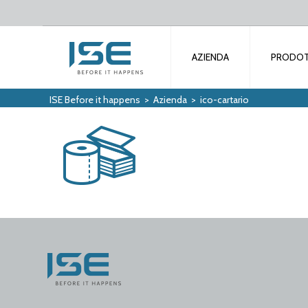
AZIENDA
PRODOT
ISE Before it happens
>
Azienda
>
ico-cartario