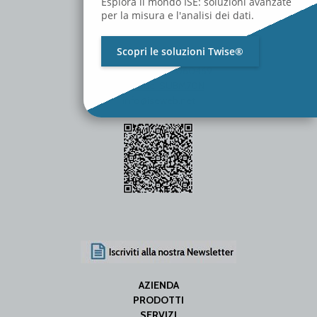
Esplora il mondo ISE: soluzioni avanzate
per la misura e l'analisi dei dati.
Scopri le soluzioni Twise®
P.Iva / C.F. 01642060469
SDI Code: SUBM70N
info@iseweb.net
AZIENDA
PRODOTTI
SERVIZI