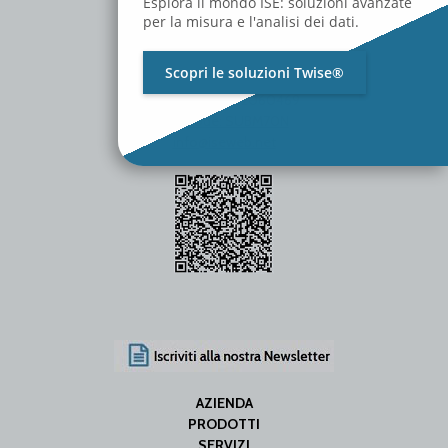
Esplora il mondo ISE: soluzioni avanzate
per la misura e l'analisi dei dati.
Scopri le soluzioni Twise®
P.Iva / C.F. 01642060469
SDI Code: SUBM70N
info@iseweb.net
AZIENDA
PRODOTTI
SERVIZI