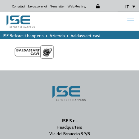
IT
Contattaci
Lavora con noi
Newsletter
Web Meeting
Login
ISE Before it happens
>
Azienda
>
baldassarri-cavi
ISE S.r.l.
Headquarters
Via del Fanuccio 99/B