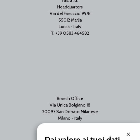
ISE S.r.l.
Headquarters
Via del Fanuccio 99/B
55012 Marlia
Lucca - Italy
T. +39 0583 464582
Branch Office
Via Unica Bolgiano 18
20097 San Donato Milanese
Milano - Italy
T. +39 02 2153663
×
Dai valore ai tuoi dati.