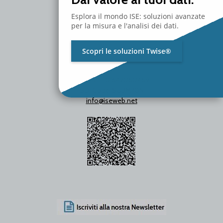
Esplora il mondo ISE: soluzioni avanzate
per la misura e l'analisi dei dati.
Scopri le soluzioni Twise®
P.Iva / C.F. 01642060469
SDI Code: SUBM70N
info@iseweb.net