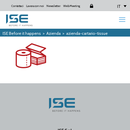
IT
Contattaci
Lavora con noi
Newsletter
Web Meeting
Login
ISE Before it happens
>
Azienda
>
azienda-cartario-tissue