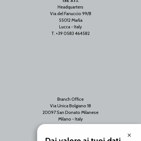
ISE S.r.l.
Headquarters
Via del Fanuccio 99/B
55012 Marlia
Lucca - Italy
T. +39 0583 464582
Branch Office
Via Unica Bolgiano 18
20097 San Donato Milanese
Milano - Italy
T. +39 02 2153663
×
Dai valore ai tuoi dati.