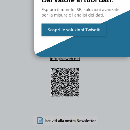
Esplora il mondo ISE: soluzioni avanzate
per la misura e l'analisi dei dati.
Scopri le soluzioni Twise®
P.Iva / C.F. 01642060469
SDI Code: SUBM70N
info@iseweb.net