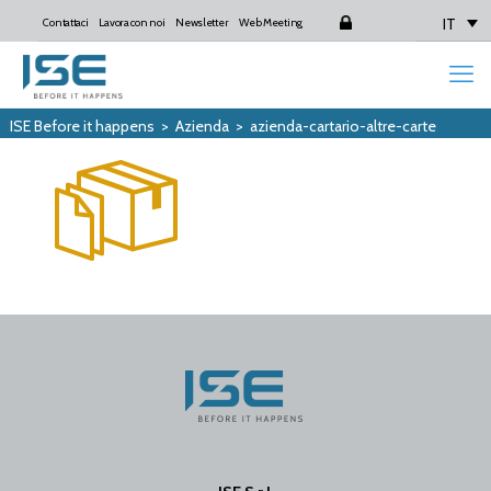
IT
Contattaci
Lavora con noi
Newsletter
Web Meeting
Login
ISE Before it happens
>
Azienda
>
azienda-cartario-altre-carte