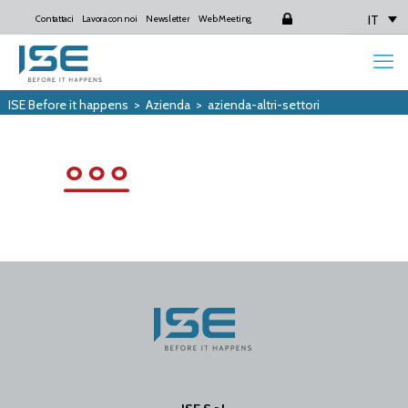
IT
Contattaci
Lavora con noi
Newsletter
Web Meeting
Login
ISE Before it happens
>
Azienda
>
azienda-altri-settori