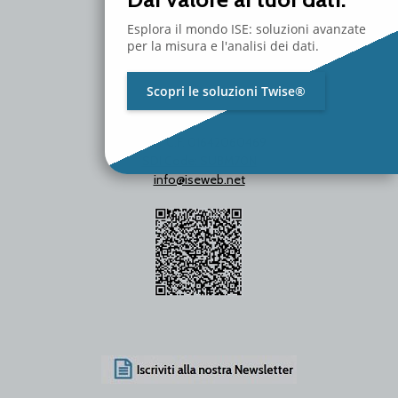
Esplora il mondo ISE: soluzioni avanzate
per la misura e l'analisi dei dati.
Scopri le soluzioni Twise®
P.Iva / C.F. 01642060469
SDI Code: SUBM70N
info@iseweb.net