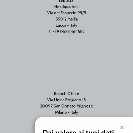
ISE S.r.l.
Headquarters
Via del Fanuccio 99/B
55012 Marlia
Lucca - Italy
T. +39 0583 464582
Branch Office
Via Unica Bolgiano 18
20097 San Donato Milanese
Milano - Italy
T. +39 02 2153663
×
Dai valore ai tuoi dati.