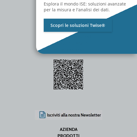
Esplora il mondo ISE: soluzioni avanzate
per la misura e l'analisi dei dati.
Scopri le soluzioni Twise®
P.Iva / C.F. 01642060469
SDI Code: SUBM70N
info@iseweb.net
AZIENDA
PRODOTTI