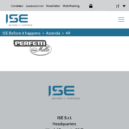
IT
Contattaci
Lavora con noi
Newsletter
Web Meeting
Login
ISE Before it happens
>
Azienda
>
49
ISE S.r.l.
Headquarters