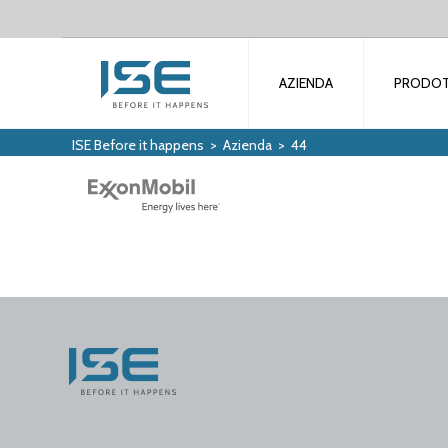
AZIENDA
PRODOT
ISE Before it happens
>
Azienda
>
44