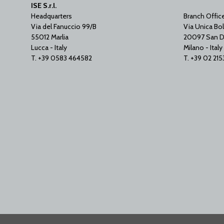
ISE S.r.l.
Headquarters
Branch Offic
Via del Fanuccio 99/B
Via Unica Bol
55012 Marlia
20097 San D
Lucca - Italy
Milano - Italy
T. +39 0583 464582
T. +39 02 21