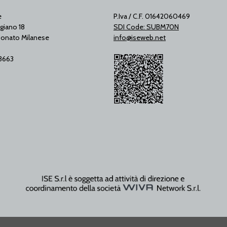
e
P.Iva / C.F. 01642060469
giano 18
SDI Code: SUBM70N
onato Milanese
info@iseweb.net
53663