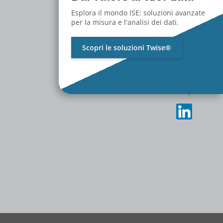
RISORSE
Esplora il mondo ISE: soluzioni avanzate
MEDIA
per la misura e l'analisi dei dati.
CONTATTACI
LAVORA CON NOI
Scopri le soluzioni Twise®
Privacy Policy
Cambia Preferenze Privacy
Storico Impostazioni Privacy
Revoca Consenso Privacy