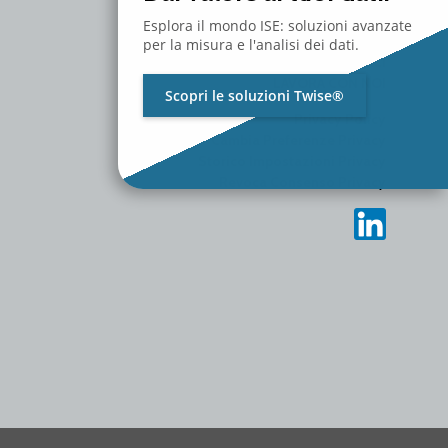
RISORSE
Esplora il mondo ISE: soluzioni avanzate
MEDIA
per la misura e l'analisi dei dati.
CONTATTACI
LAVORA CON NOI
Scopri le soluzioni Twise®
Privacy Policy
Cambia Preferenze Privacy
Storico Impostazioni Privacy
Revoca Consenso Privacy