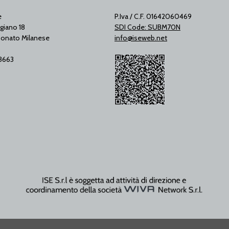
e
P.Iva / C.F. 01642060469
giano 18
SDI Code: SUBM70N
onato Milanese
info@iseweb.net
53663