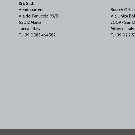
ISE S.r.l.
Headquarters
Branch Offic
Via del Fanuccio 99/B
Via Unica Bol
55012 Marlia
20097 San D
Lucca - Italy
Milano - Italy
T. +39 0583 464582
T. +39 02 21