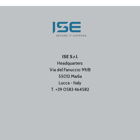
ISE S.r.l.
Headquarters
Via del Fanuccio 99/B
55012 Marlia
Lucca - Italy
T. +39 0583 464582