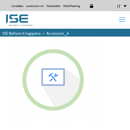
IT
Contattaci
Lavora con noi
Newsletter
Web Meeting
Login
ISE Before it happens
>
Accessori_6