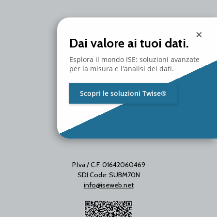
Branch Office
×
Via Unica Bolgiano 18
Dai valore ai tuoi dati.
20097 San Donato Milanese
Milano - Italy
Esplora il mondo ISE: soluzioni avanzate
T. +39 02 2153663
per la misura e l'analisi dei dati.
Scopri le soluzioni Twise®
P.Iva / C.F. 01642060469
SDI Code: SUBM70N
info@iseweb.net