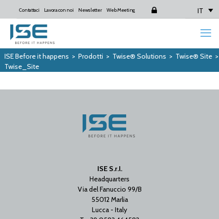
IT
Contattaci
Lavora con noi
Newsletter
Web Meeting
Login
ISE Before it happens
>
Prodotti
>
Twise® Solutions
>
Twise® Site
Twise_Site
ISE S.r.l.
Headquarters
Via del Fanuccio 99/B
55012 Marlia
Lucca - Italy