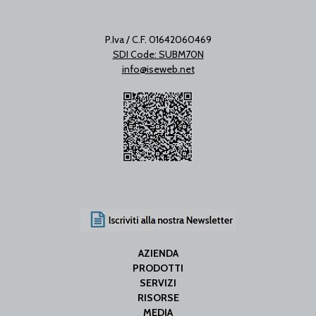
P.Iva / C.F. 01642060469
SDI Code: SUBM70N
info@iseweb.net
AZIENDA
PRODOTTI
SERVIZI
RISORSE
MEDIA