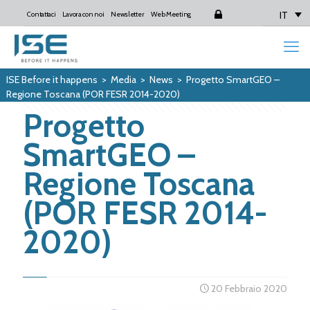
IT
Contattaci
Lavora con noi
Newsletter
Web Meeting
Login
ISE Before it happens
>
Media
>
News
>
Progetto SmartGEO –
Regione Toscana (POR FESR 2014-2020)
Progetto
SmartGEO –
Regione Toscana
(POR FESR 2014-
2020)
20 Febbraio 2020