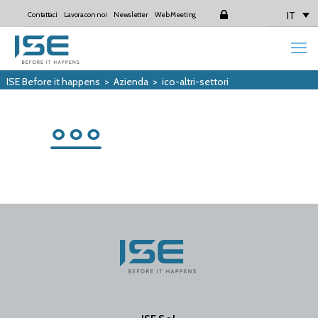
IT
Contattaci
Lavora con noi
Newsletter
Web Meeting
Login
ISE Before it happens
>
Azienda
>
ico-altri-settori