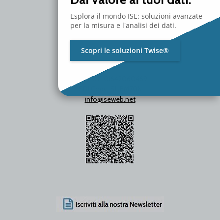
Esplora il mondo ISE: soluzioni avanzate
per la misura e l'analisi dei dati.
Scopri le soluzioni Twise®
P.Iva / C.F. 01642060469
SDI Code: SUBM70N
info@iseweb.net