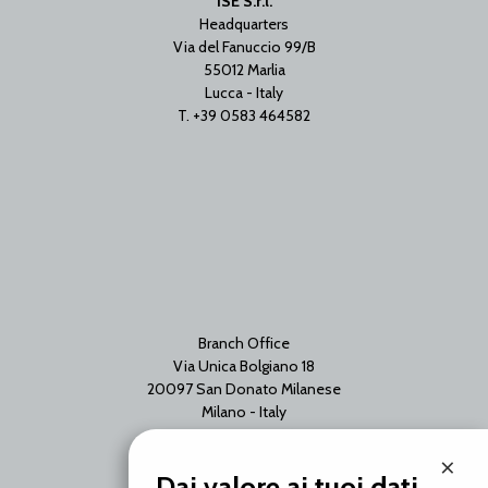
ISE S.r.l.
Headquarters
Via del Fanuccio 99/B
55012 Marlia
Lucca - Italy
T. +39 0583 464582
Branch Office
Via Unica Bolgiano 18
20097 San Donato Milanese
Milano - Italy
T. +39 02 2153663
×
Dai valore ai tuoi dati.