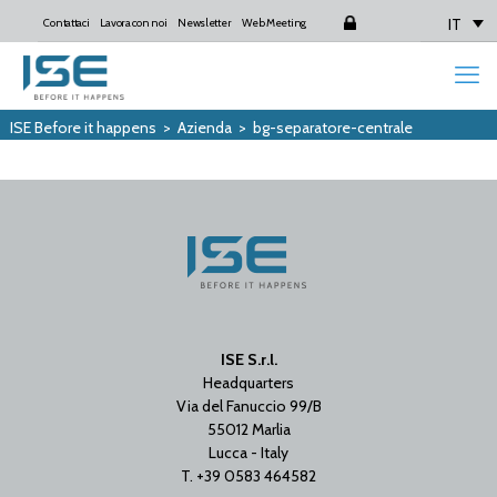
IT
Contattaci
Lavora con noi
Newsletter
Web Meeting
Login
ISE Before it happens
>
Azienda
>
bg-separatore-centrale
ISE S.r.l.
Headquarters
Via del Fanuccio 99/B
55012 Marlia
Lucca - Italy
T. +39 0583 464582