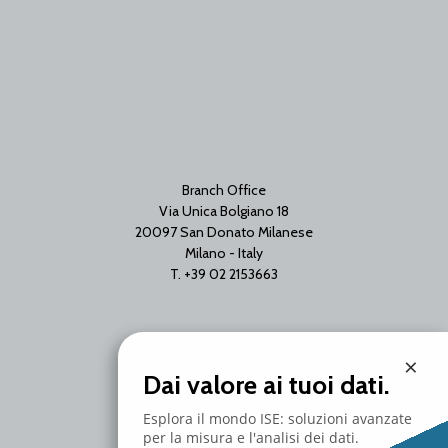
Branch Office
Via Unica Bolgiano 18
20097 San Donato Milanese
Milano - Italy
T. +39 02 2153663
×
Dai valore ai tuoi dati.
Esplora il mondo ISE: soluzioni avanzate
per la misura e l'analisi dei dati.