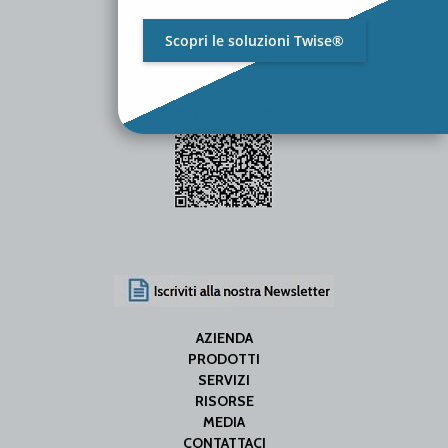
P.Iva / C.F. 01642060469
Scopri le soluzioni Twise®
SDI Code: SUBM70N
info@iseweb.net
AZIENDA
PRODOTTI
SERVIZI
RISORSE
MEDIA
CONTATTACI