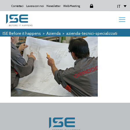
IT
Contattaci
Lavora con noi
Newsletter
Web Meeting
Login
ISE Before it happens
>
Azienda
>
azienda-tecnici-specializzati