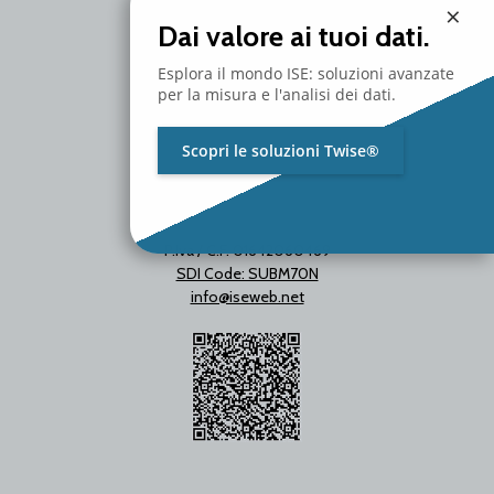
×
T. +39 02 2153663
Dai valore ai tuoi dati.
Esplora il mondo ISE: soluzioni avanzate
per la misura e l'analisi dei dati.
Scopri le soluzioni Twise®
P.Iva / C.F. 01642060469
SDI Code: SUBM70N
info@iseweb.net