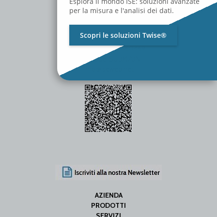
Esplora il mondo ISE: soluzioni avanzate
per la misura e l'analisi dei dati.
Scopri le soluzioni Twise®
P.Iva / C.F. 01642060469
SDI Code: SUBM70N
info@iseweb.net
AZIENDA
PRODOTTI
SERVIZI