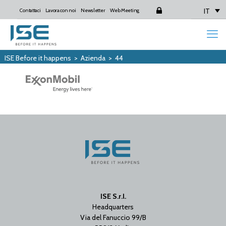
IT
Contattaci
Lavora con noi
Newsletter
Web Meeting
Login
ISE Before it happens
>
Azienda
>
44
ISE S.r.l.
Headquarters
Via del Fanuccio 99/B