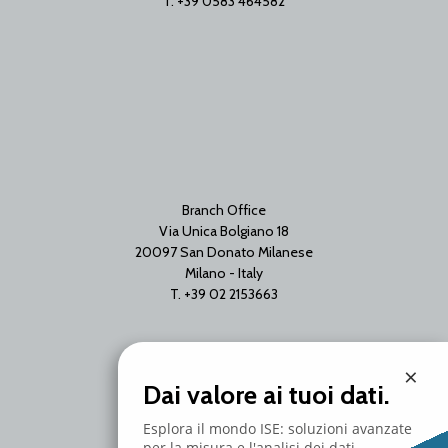
T. +39 0583 464582
Branch Office
Via Unica Bolgiano 18
20097 San Donato Milanese
Milano - Italy
T. +39 02 2153663
×
Dai valore ai tuoi dati.
Esplora il mondo ISE: soluzioni avanzate
per la misura e l'analisi dei dati.