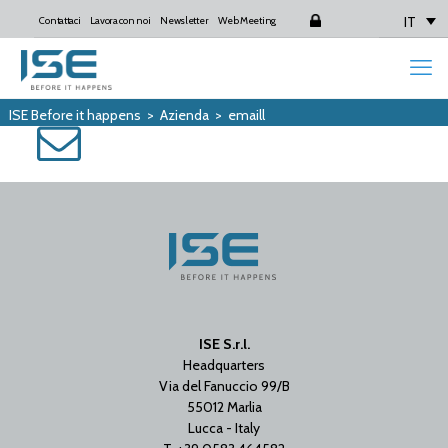
IT
Contattaci
Lavora con noi
Newsletter
Web Meeting
Login
ISE Before it happens
>
Azienda
>
emaill
ISE S.r.l.
Headquarters
Via del Fanuccio 99/B
55012 Marlia
Lucca - Italy