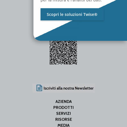
Scopri le soluzioni Twise®
P.Iva / C.F. 01642060469
SDI Code: SUBM70N
info@iseweb.net
AZIENDA
PRODOTTI
SERVIZI
RISORSE
MEDIA